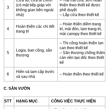
Cửa sổ, cửa đi chính
– Trát má cửa, sơn hoàn
(có mặt tiếp giáp với
thiện theo thiết kế được
3
không gian bên ngoài
phê duyệt
nhà)
– Lắp cửa theo thiết kế
– Hoàn thiện diềm trang
Hoàn thiện các chi tiết
4
trí, mái đón, lam trang trí,
trang trí
mái canopy theo thiết kế
– Thi công hoàn thiện lan
can theo thiết kế
Logia, ban công, sân
5
– Sân thượng chống thấm
thượng
cán nền tạo dốc theo thiết
kế
Hiên và tam cấp trước
6
– Hoàn thiện theo thiết kế
và sau nhà
C. SÂN VƯỜN
STT
HẠNG MỤC
CÔNG VIỆC THỰC HIỆN