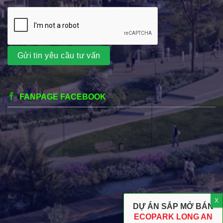
FANPAGE FACEBOOK
DỰ ÁN SẮP MỞ BÁN
ECOPARK LONG AN