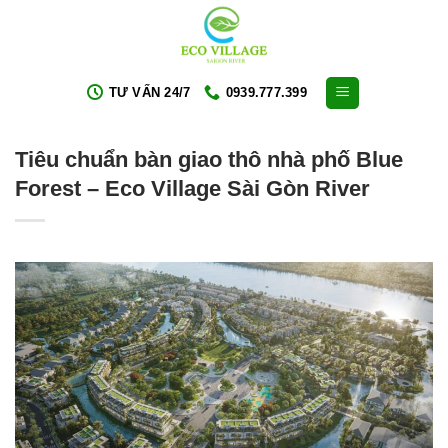
Skip
to
content
TƯ VẤN 24/7
0939.777.399
Tiêu chuẩn bàn giao thô nhà phố Blue
Forest – Eco Village Sài Gòn River