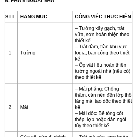
B. PHẦN NGOÀI NHÀ
STT
HẠNG MỤC
CÔNG VIỆC THỰC HIỆN
– Tường xây gạch, trát
vữa, sơn hoàn thiện theo
thiết kế
– Trát dầm, trần khu vực
1
Tường
logia, ban công theo thiết
kế
– Ốp vật liệu hoàn thiện
tường ngoài nhà (nếu có)
theo thiết kế
– Mái phẳng: Chống
thấm, cán nền đến lớp thô
láng mái tạo dốc theo thiết
2
Mái
kế
– Mái dốc: Bê tông cốt
thép, lợp hoặc dán ngói
tùy theo thiết kế