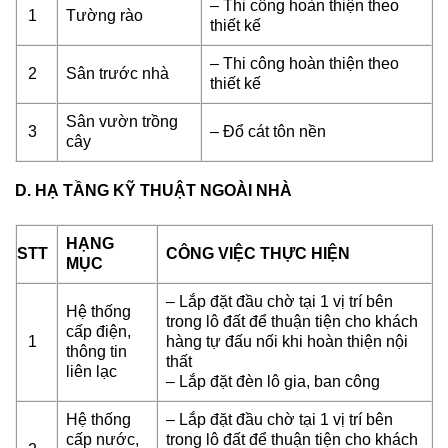
– Thi công hoàn thiện theo
1
Tường rào
thiết kế
– Thi công hoàn thiện theo
2
Sân trước nhà
thiết kế
Sân vườn trồng
3
– Đổ cát tôn nền
cây
D. HẠ TẦNG KỸ THUẬT NGOÀI NHÀ
HẠNG
STT
CÔNG VIỆC THỰC HIỆN
MỤC
– Lắp đặt đầu chờ tại 1 vị trí bên
Hệ thống
trong lô đất để thuận tiện cho khách
cấp điện,
1
hàng tự đấu nối khi hoàn thiện nội
thông tin
thất
liên lạc
– Lắp đặt đèn lô gia, ban công
Hệ thống
– Lắp đặt đầu chờ tại 1 vị trí bên
cấp nước,
trong lô đất để thuận tiện cho khách