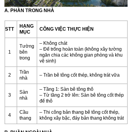
A. PHẦN TRONG NHÀ
HẠNG
STT
CÔNG VIỆC THỰC HIỆN
MỤC
– Không chát
Tường
– Để trống hoàn toàn (không xây tường
1
bên
ngăn chia các không gian phòng và khu
trong
vệ sinh)
Trần
2
– Trần bê tông cốt thép, không trát vữa
nhà
– Tầng 1: Sàn bê tông thô
Sàn
3
– Từ tầng 2 trở lên: Sàn bê tông cốt thép
nhà
để thô
Cầu
– Thi công bản thang bê tông cốt thép,
4
thang
không xây bậc, đáy bản thang không trát