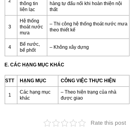
2
thông tin
hàng tự đấu nối khi hoàn thiện nội
liên lạc
thất
Hệ thống
– Thi công hệ thống thoát nước mưa
3
thoát nước
theo thiết kế
mưa
Bể nước,
4
– Không xây dựng
bể phốt
E. CÁC HẠNG MỤC KHÁC
STT
HẠNG MỤC
CÔNG VIỆC THỰC HIỆN
Các hạng mục
– Theo hiện trạng của nhà
1
khác
được giao
Rate this post